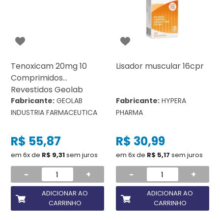
Tenoxicam 20mg 10
Lisador muscular 16cpr
Comprimidos
Revestidos Geolab
Fabricante:
GEOLAB
Fabricante:
HYPERA
INDUSTRIA FARMACEUTICA
PHARMA
R$ 55,87
R$ 30,99
em 6x de
R$ 9,31
sem juros
em 6x de
R$ 5,17
sem juros
-
+
-
+
ADICIONAR AO
ADICIONAR AO
CARRINHO
CARRINHO