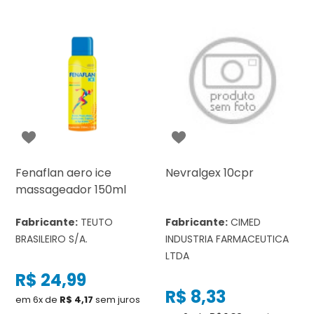
Fenaflan aero ice
Nevralgex 10cpr
massageador 150ml
Fabricante:
TEUTO
Fabricante:
CIMED
BRASILEIRO S/A.
INDUSTRIA FARMACEUTICA
LTDA
R$ 24,99
R$ 8,33
em 6x de
R$ 4,17
sem juros