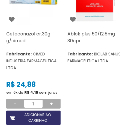
Cetoconazol cr.30g
Ablok plus 50/12,5mg
g/cimed
30cpr
Fabricante:
CIMED
Fabricante:
BIOLAB SANUS
INDUSTRIA FARMACEUTICA
FARMACEUTICA LTDA
LTDA
R$ 24,88
em 6x de
R$ 4,15
sem juros
-
+
ADICIONAR AO
CARRINHO