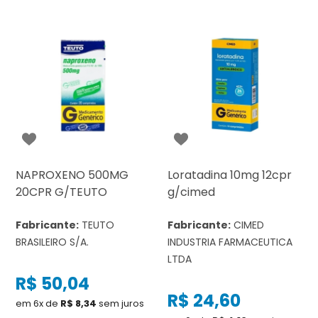
NAPROXENO 500MG
Loratadina 10mg 12cpr
20CPR G/TEUTO
g/cimed
Fabricante:
TEUTO
Fabricante:
CIMED
BRASILEIRO S/A.
INDUSTRIA FARMACEUTICA
LTDA
R$ 50,04
R$ 24,60
em 6x de
R$ 8,34
sem juros