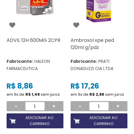
ADVIL 12H 600MG 2CPR
Ambroxol xpe ped
120ml g/pdz
Fabricante:
HALEON
Fabricante:
PRATI
FARMACEUTICA
DONADUZZI CIA LTDA
R$ 8,86
R$ 17,26
em 6x de
R$ 1,48
sem juros
em 6x de
R$ 2,88
sem juros
-
+
-
+
ADICIONAR AO
ADICIONAR AO
CARRINHO
CARRINHO