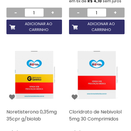
em 6x de
R$ 4,10
sem juros
-
+
-
+
ADICIONAR AO
ADICIONAR AO
CARRINHO
CARRINHO
Noretisterona 0,35mg
Cloridrato de Nebivolol
35cpr g/biolab
5mg 30 Comprimidos