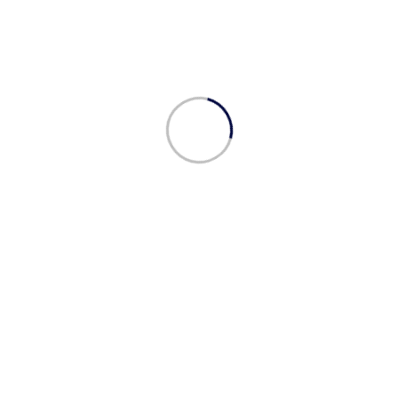
Contato
Telefone:
(63) 2111-0400
E-mail:
vendas@farmaciabiovida.com.br
Endereço
Quadra 1106 Sul, AV LO 27, LOTE 17 E 18, SN, Plano Diretor
Sul
Palmas - TO
CEP 77024054
CNPJ 00.542.637/0001-00
Nossas Redes Sociais
FORMAS DE PAGAMENTO
Crédito
Boleto
TOTAL SEGURANÇA