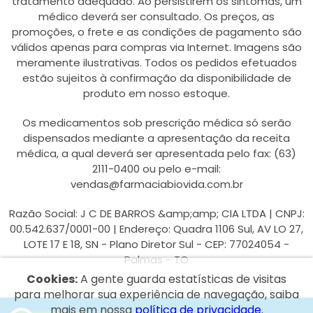
tratamento adequado. Ao persistirem os sintomas, um
médico deverá ser consultado. Os preços, as
promoções, o frete e as condições de pagamento são
válidos apenas para compras via Internet. Imagens são
meramente ilustrativas. Todos os pedidos efetuados
estão sujeitos à confirmação da disponibilidade de
produto em nosso estoque.
Os medicamentos sob prescrição médica só serão
dispensados mediante a apresentação da receita
médica, a qual deverá ser apresentada pelo fax: (63)
2111-0400 ou pelo e-mail:
vendas@farmaciabiovida.com.br
Razão Social: J C DE BARROS &amp;amp; CIA LTDA | CNPJ:
00.542.637/0001-00 | Endereço: Quadra 1106 Sul, AV LO 27,
LOTE 17 E 18, SN - Plano Diretor Sul - CEP: 77024054 -
Palmas - TO
Cookies:
A gente guarda estatísticas de visitas
para melhorar sua experiência de navegação, saiba
mais em nossa
política de privacidade.