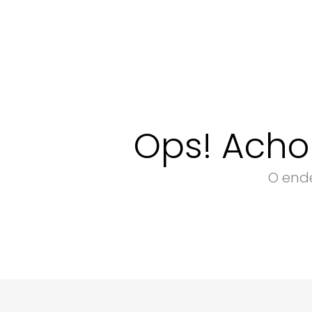
Ops! Acho
O ende