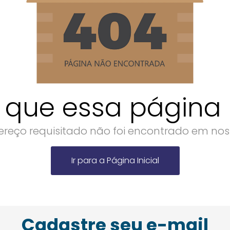
 que essa página n
reço requisitado não foi encontrado em noss
Ir para a Página Inicial
Cadastre seu e-mail