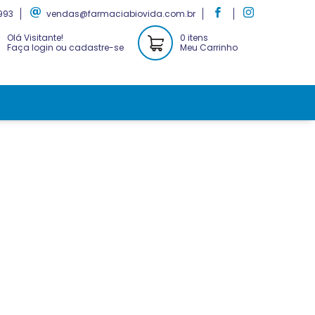
993
vendas@farmaciabiovida.com.br
Olá Visitante!
0 itens
Faça login ou cadastre-se
Meu Carrinho