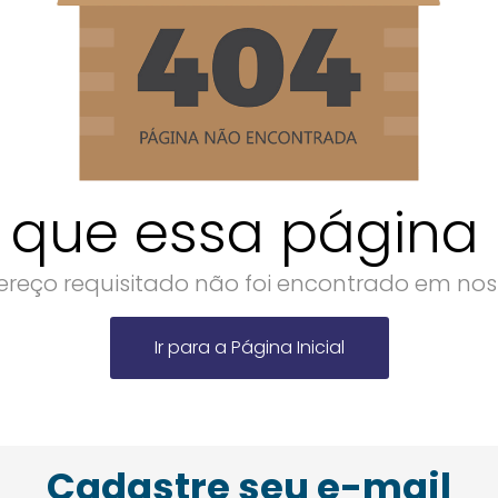
 que essa página n
reço requisitado não foi encontrado em noss
Ir para a Página Inicial
Cadastre seu e-mail