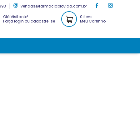
993
vendas@farmaciabiovida.com.br
Olá Visitante!
0 itens
Faça login ou cadastre-se
Meu Carrinho