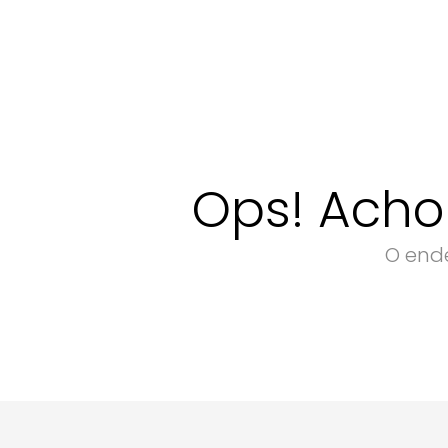
Ops! Acho
O ende