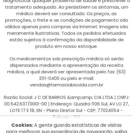
diagnosticar qualquer problema de saúde e prescrever o
tratamento adequado. Ao persistirem os sintomas, um
médico deverá ser consultado. Os preços, as
promoções, o frete e as condições de pagamento são
válidos apenas para compras via Internet. Imagens são
meramente ilustrativas. Todos os pedidos efetuados
estão sujeitos à confirmação da disponibilidade de
produto em nosso estoque.
Os medicamentos sob prescrição médica só serão
dispensados mediante a apresentação da receita
médica, a qual deverá ser apresentada pelo fax: (63)
2111-0400 ou pelo e-mail:
vendas@farmaciabiovida.com.br
Razão Social: J C DE BARROS &amp;amp; CIA LTDA | CNPJ:
00.542.637/0001-00 | Endereço: Quadra 1106 Sul, AV LO 27,
LOTE 17 E 18, SN - Plano Diretor Sul - CEP: 77024054 -
Palmas - TO
Cookies:
A gente guarda estatísticas de visitas
para melhorar sua experiência de navegação, saiba