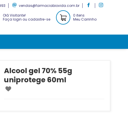
993
vendas@farmaciabiovida.com.br
Olá Visitante!
0 itens
Faça login ou cadastre-se
Meu Carrinho
Alcool gel 70% 55g
uniprotege 60ml