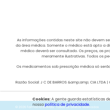
As informações contidas neste site não devem se
da área médica. Somente o médico está apto a di
médico deverá ser consultado. Os preços, as p
meramente ilustrativas. Todos os pe
Os medicamentos sob prescrição médica só serão 
Razão Social: J C DE BARROS &amp;amp; CIA LTDA | CNP
Cookies:
A gente guarda estatísticas d
nossa
política de privacidade.
© 2026 Farmácia Biovida.
Todos os direitos reservados