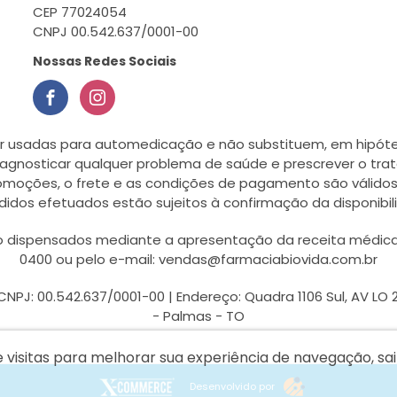
CEP 77024054
CNPJ 00.542.637/0001-00
Nossas Redes Sociais
r usadas para automedicação e não substituem, em hipótes
agnosticar qualquer problema de saúde e prescrever o tra
romoções, o frete e as condições de pagamento são válidos
didos efetuados estão sujeitos à confirmação da disponib
dispensados mediante a apresentação da receita médica, a 
0400 ou pelo e-mail: vendas@farmaciabiovida.com.br
J: 00.542.637/0001-00 | Endereço: Quadra 1106 Sul, AV LO 27,
- Palmas - TO
e visitas para melhorar sua experiência de navegação, s
Desenvolvido por