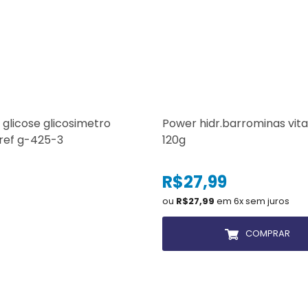
 glicose glicosimetro
Power hidr.barrominas vit
 ref g-425-3
120g
R$27,99
ou
R$27,99
em 6x sem juros
COMPRAR