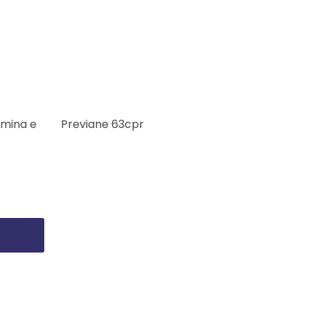
amina e
Previane 63cpr
Parace