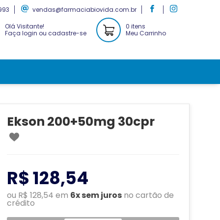
993
vendas@farmaciabiovida.com.br
Olá Visitante!
0 itens
Faça login ou cadastre-se
Meu Carrinho
Ekson 200+50mg 30cpr
R$ 128,54
ou R$ 128,54 em
6x sem juros
no cartão de
crédito