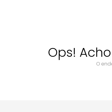
Ops! Acho
O ende