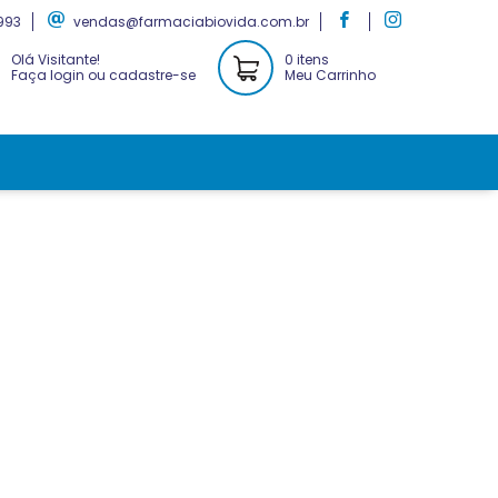
993
vendas@farmaciabiovida.com.br
Olá Visitante!
0 itens
Faça login ou cadastre-se
Meu Carrinho