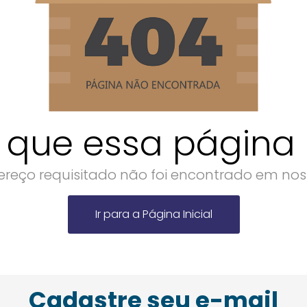
 que essa página n
reço requisitado não foi encontrado em noss
Ir para a Página Inicial
Cadastre seu e-mail