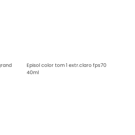
grand
Episol color tom 1 extr.claro fps70
Perida
40ml
R$57
ou
R$57