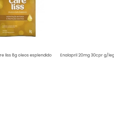
e liss 8g oleos esplendido
Enalapril 20mg 30cpr g/le