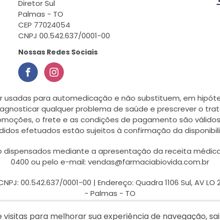
Diretor Sul
Palmas - TO
CEP 77024054
CNPJ 00.542.637/0001-00
Nossas Redes Sociais
r usadas para automedicação e não substituem, em hipótes
agnosticar qualquer problema de saúde e prescrever o tra
romoções, o frete e as condições de pagamento são válidos
didos efetuados estão sujeitos à confirmação da disponib
dispensados mediante a apresentação da receita médica, a 
0400 ou pelo e-mail: vendas@farmaciabiovida.com.br
J: 00.542.637/0001-00 | Endereço: Quadra 1106 Sul, AV LO 27,
- Palmas - TO
e visitas para melhorar sua experiência de navegação, s