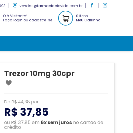
993
vendas@farmaciabiovida.com.br
Olá Visitante!
0 itens
Faça login ou cadastre-se
Meu Carrinho
Trezor 10mg 30cpr
De R$ 44,38 por
R$ 37,85
ou R$ 37,85 em
6x sem juros
no cartão de
crédito