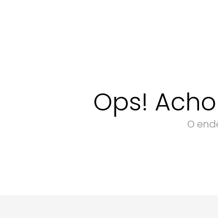
Ops! Acho
O ende