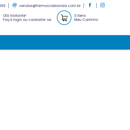
993
vendas@farmaciabiovida.com.br
Olá Visitante!
0 itens
Faça login ou cadastre-se
Meu Carrinho