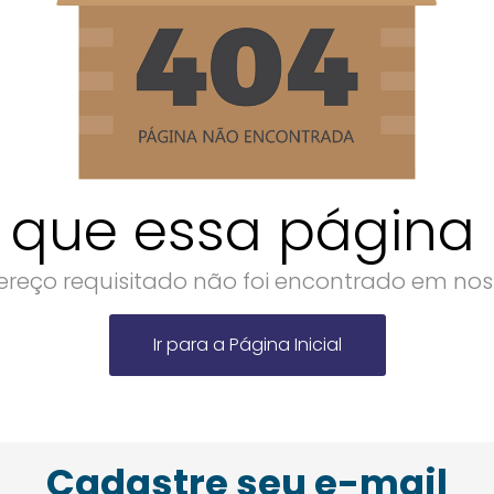
 que essa página n
reço requisitado não foi encontrado em noss
Ir para a Página Inicial
Cadastre seu e-mail