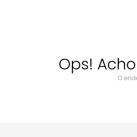
Ops! Acho
O ende