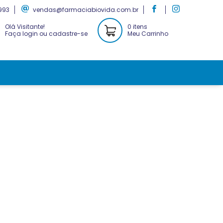
993
vendas@farmaciabiovida.com.br
Olá Visitante!
0 itens
Faça login ou cadastre-se
Meu Carrinho