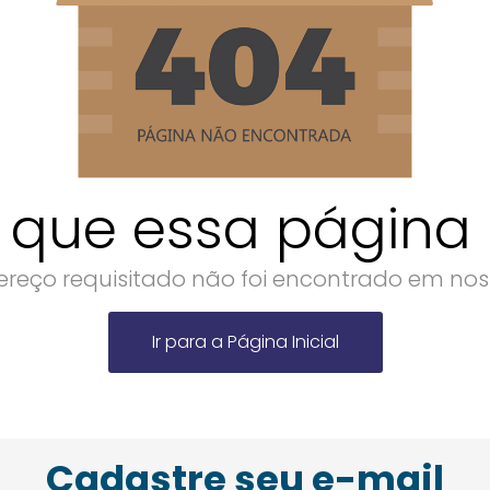
 que essa página n
reço requisitado não foi encontrado em noss
Ir para a Página Inicial
Cadastre seu e-mail