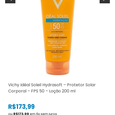
Vichy Idéal Soleil Hydrasoft – Protetor Solar
A
Corporal – FPS 50 – Loção 200 ml
R$173,99
ou
R$173,99
em 6x sem juros