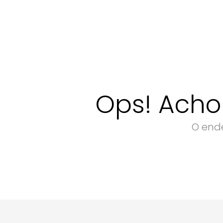
Ops! Acho
O ende