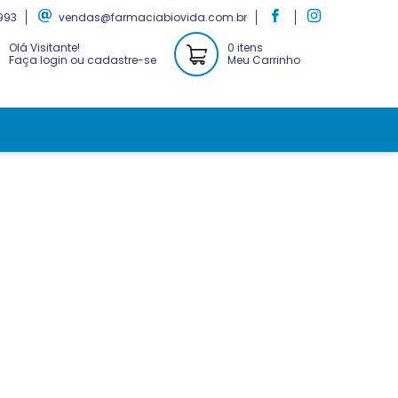
993
vendas@farmaciabiovida.com.br
Olá Visitante!
0 itens
Faça login ou cadastre-se
Meu Carrinho