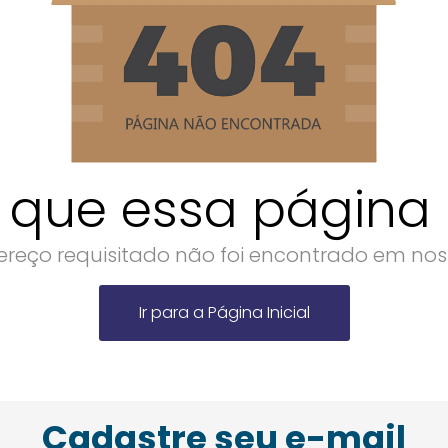
 que essa página n
reço requisitado não foi encontrado em noss
Ir para a Página Inicial
Cadastre seu e-mail