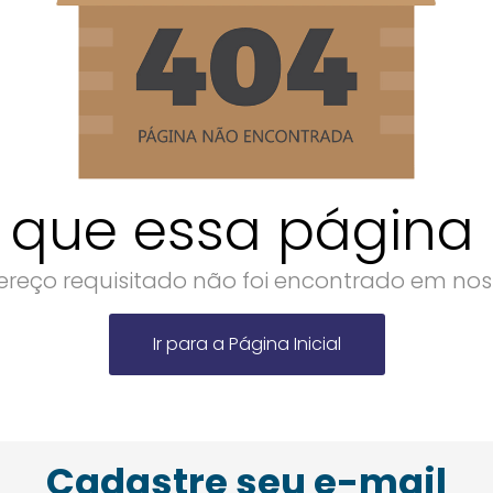
 que essa página n
reço requisitado não foi encontrado em noss
Ir para a Página Inicial
Cadastre seu e-mail