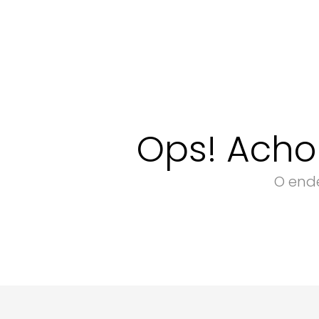
Ops! Acho
O ende