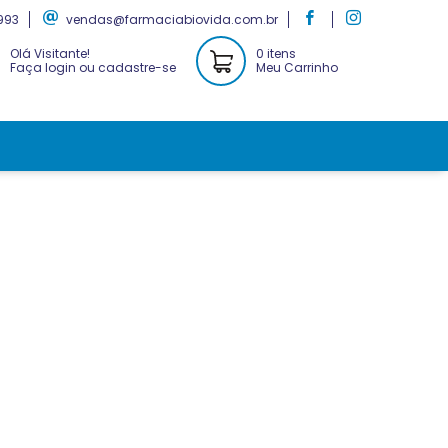
993
vendas@farmaciabiovida.com.br
Olá Visitante!
0 itens
Faça login ou cadastre-se
Meu Carrinho