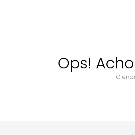
Ops! Acho
O ende