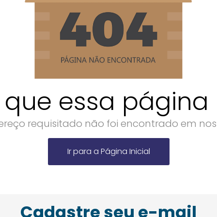
 que essa página n
reço requisitado não foi encontrado em noss
Ir para a Página Inicial
Cadastre seu e-mail