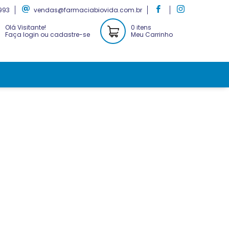
993
vendas@farmaciabiovida.com.br
Olá Visitante!
0 itens
Faça login ou cadastre-se
Meu Carrinho