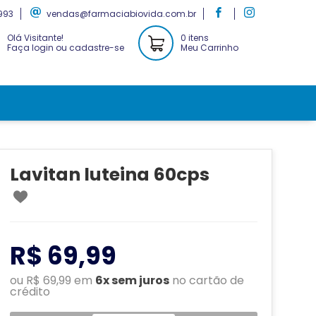
993
vendas@farmaciabiovida.com.br
Olá Visitante!
0 itens
Faça login ou cadastre-se
Meu Carrinho
Lavitan luteina 60cps
R$ 69,99
ou R$ 69,99 em
6x sem juros
no cartão de
crédito