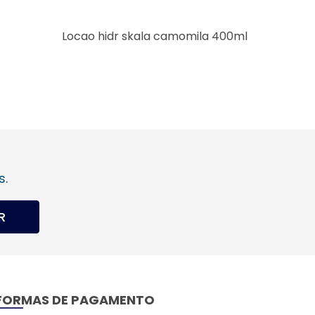
Locao hidr skala camomila 400ml
Suplevi
s.
R
FORMAS DE PAGAMENTO