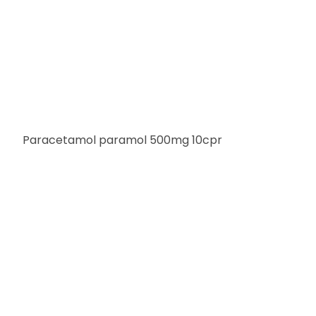
Paracetamol paramol 500mg 10cpr
1