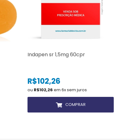
Indapen sr 1,5mg 60cpr
Cond bi
500ml
R$102,26
ou
R$102,26
em 6x sem juros
COMPRAR