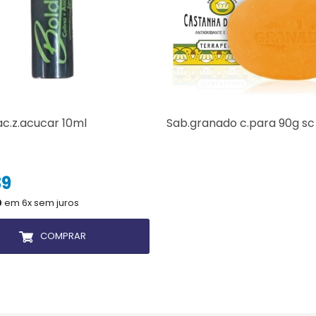
ac.z.acucar 10ml
Sab.granado c.para 90g sc
39
9
em 6x sem juros
COMPRAR