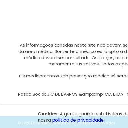
As informações contidas neste site não devem se
da área médica. Somente o médico está apto a di
médico deverá ser consultado. Os preços, as p
meramente ilustrativas. Todos os pe
Os medicamentos sob prescrição médica só serão 
Razão Social: J C DE BARROS &amp;amp; CIA LTDA | CNP
Cookies:
A gente guarda estatísticas d
nossa
política de privacidade.
© 2026 Farmácia Biovida.
Todos os direitos reservados