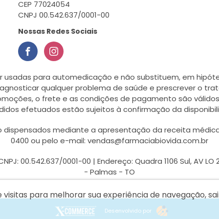
CEP 77024054
CNPJ 00.542.637/0001-00
Nossas Redes Sociais
r usadas para automedicação e não substituem, em hipótes
agnosticar qualquer problema de saúde e prescrever o tra
romoções, o frete e as condições de pagamento são válidos
didos efetuados estão sujeitos à confirmação da disponib
dispensados mediante a apresentação da receita médica, a 
0400 ou pelo e-mail: vendas@farmaciabiovida.com.br
J: 00.542.637/0001-00 | Endereço: Quadra 1106 Sul, AV LO 27,
- Palmas - TO
e visitas para melhorar sua experiência de navegação, s
Desenvolvido por