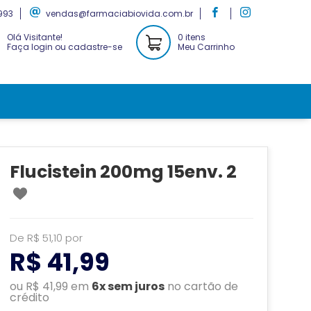
993
vendas@farmaciabiovida.com.br
Olá Visitante!
0 itens
Faça login ou cadastre-se
Meu Carrinho
Flucistein 200mg 15env. 2
De R$ 51,10 por
R$ 41,99
ou R$ 41,99 em
6x sem juros
no cartão de
crédito