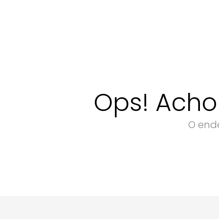
Ops! Acho
O ende