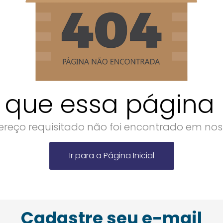
 que essa página n
reço requisitado não foi encontrado em noss
Ir para a Página Inicial
Cadastre seu e-mail