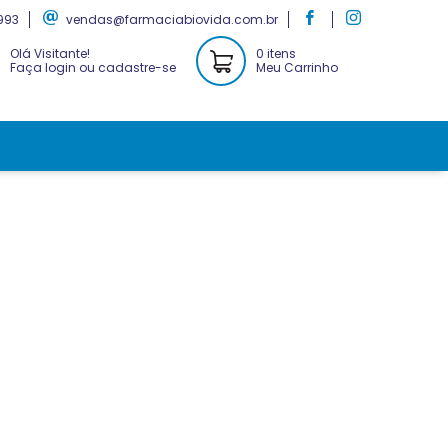
993
vendas@farmaciabiovida.com.br
Olá Visitante!
0 itens
Faça login ou cadastre-se
Meu Carrinho