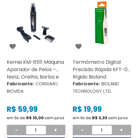
Kemei KM-6511 Máquina
Termômetro Digital
Aparador de Pelos –
Precisão Rápida KFT-01
Nariz, Orelha, Barba e
Rígido Bioland
Cabelo – Recarregável
Fabricante:
CONSUMO
Fabricante:
BIOLAND
BIOVIDA
TECHNOLOGY LTD.
R$ 59,99
R$ 19,99
em 6x de
R$ 10,00
sem juros
em 6x de
R$ 3,33
sem juros
-
+
-
+